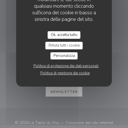
qualsiasi momento cliccando
((apre una
11 Pl. Albert Laurent 13860 Peyrolles-en-Provence
sull'icona del cookie in basso a
sinistra delle pagine del sito.
04 65 04 03 98
PRENOTAZIONE
Ok, accetta tutto
Rifiuta tutti i cookie
Personalizza
SEGUICI
Politica di protezione dei dati personali
Politica di gestione dei cookie
Instagram ((apre una nuova fines
NEWSLETTER
© 2026 La Table du Roy — Creazione del sito internet