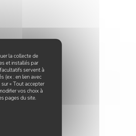
quer la collecte de
s et installés par
facultatifs servent à
s (ex : en lien avec
z sur « Tout accepter
modifier vos choix à
es pages du site.