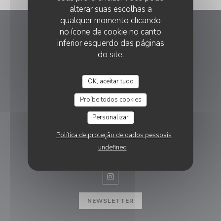
alterar suas escolhas a
qualquer momento clicando
no ícone de cookie no canto
La Table du Roy
inferior esquerdo das páginas
do site.
((abre nu
11 Pl. Albert Laurent 13860 Peyrolles-en-Provence
04 65 04 03 98
OK, aceitar tudo
RESERVA
Proíbe todos cookies
Personalizar
Política de proteção de dados pessoais
SIGA-NOS
undefined
Instagram ((abre numa nova janel
NEWSLETTER